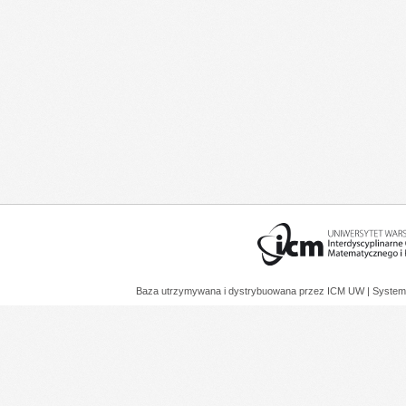
Baza utrzymywana i dystrybuowana przez
ICM UW
| System