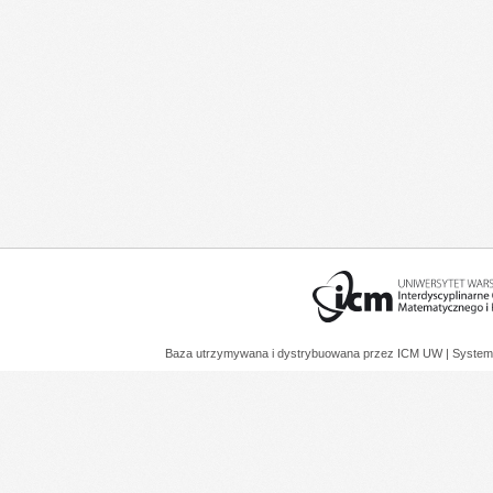
Baza utrzymywana i dystrybuowana przez
ICM UW
| System