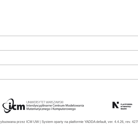
trybuowana przez
ICM UW
| System oparty na platformie
YADDA
default, ver. 4.4.26, rev. 42