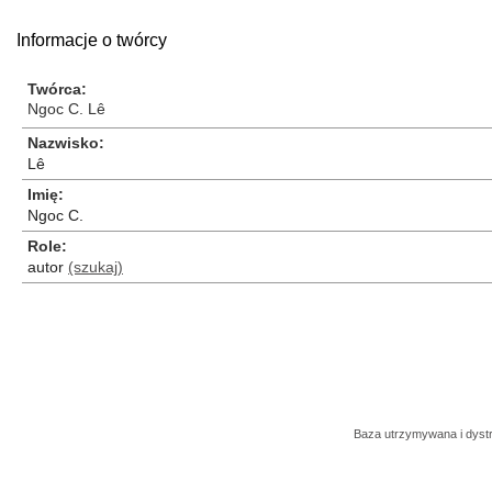
Informacje o twórcy
Twórca
Ngoc C. Lê
Nazwisko
Lê
Imię
Ngoc C.
Role
autor
(szukaj)
Baza utrzymywana i dys