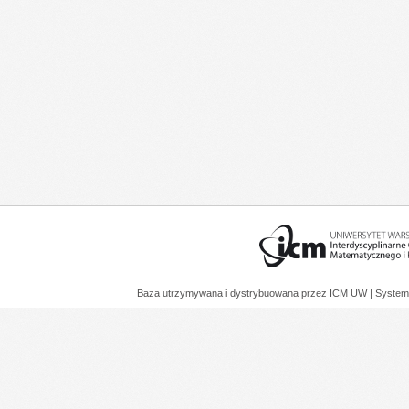
Baza utrzymywana i dystrybuowana przez
ICM UW
| System