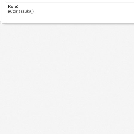
Role
autor
(szukaj)