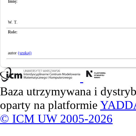
Imię
W. T.
Role
autor
(szukaj)
Baza utrzymywana i dystry
oparty na platformie
YADD
© ICM UW 2005-2026