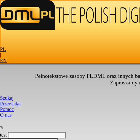
PL
|
EN
Pełnotekstowe zasoby PLDML oraz innych baz
Zapraszamy
Szukaj
Przeglądaj
Pomoc
O nas
test