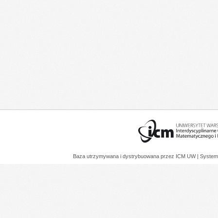
Baza utrzymywana i dystrybuowana przez
ICM UW
| System