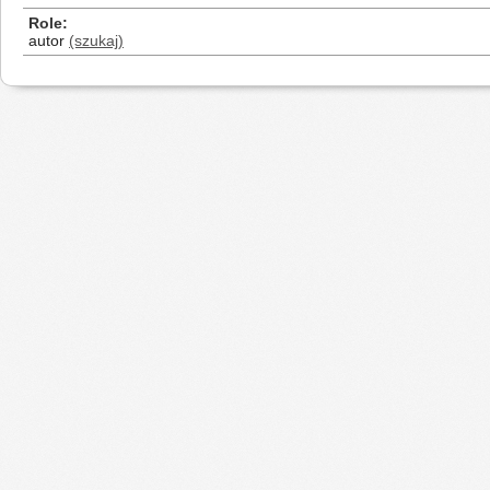
Role
autor
(szukaj)