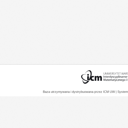
Baza utrzymywana i dystrybuowana przez
ICM UW
| System