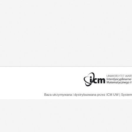
Baza utrzymywana i dystrybuowana przez
ICM UW
| System