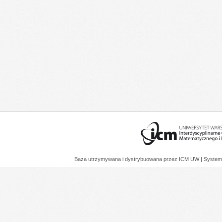
Baza utrzymywana i dystrybuowana przez
ICM UW
| System