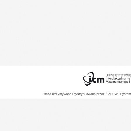
Baza utrzymywana i dystrybuowana przez
ICM UW
| System