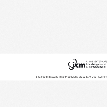
Baza utrzymywana i dystrybuowana przez
ICM UW
| System