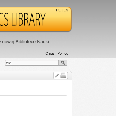
PL
|
EN
nowej Bibliotece Nauki.
O nas
Pomoc
test