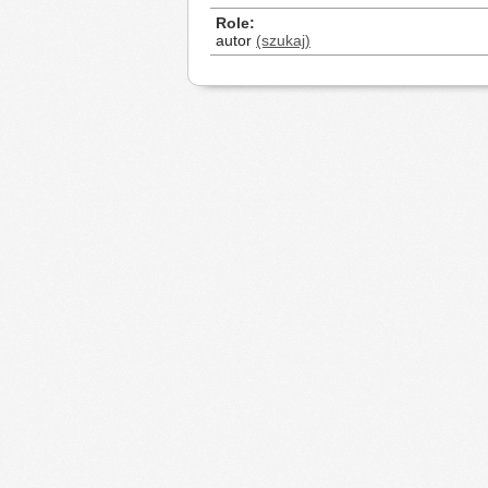
Role
autor
(szukaj)