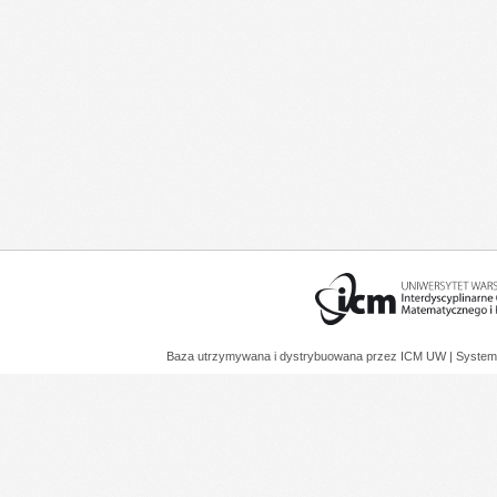
Baza utrzymywana i dystrybuowana przez
ICM UW
| System