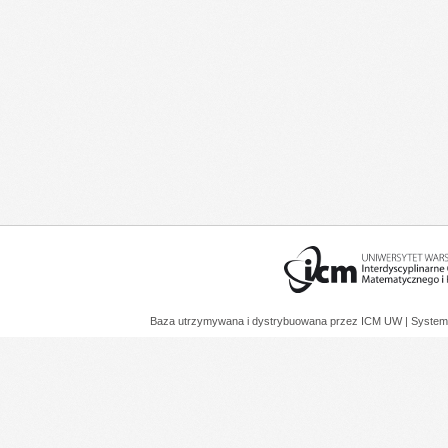
Baza utrzymywana i dystrybuowana przez
ICM UW
| System