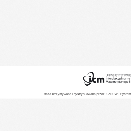
Baza utrzymywana i dystrybuowana przez
ICM UW
| System