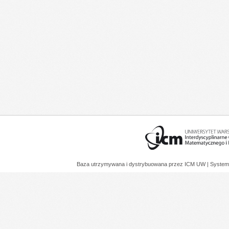
Baza utrzymywana i dystrybuowana przez
ICM UW
| System