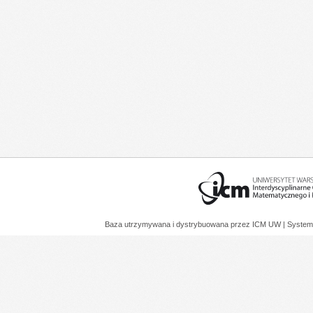
Baza utrzymywana i dystrybuowana przez
ICM UW
| System