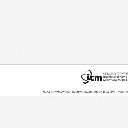
Baza utrzymywana i dystrybuowana przez
ICM UW
| System