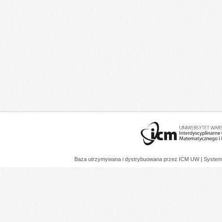
Baza utrzymywana i dystrybuowana przez
ICM UW
| System