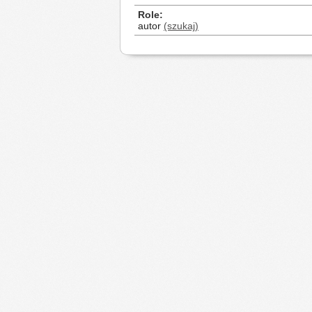
Role
autor
(szukaj)