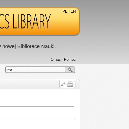
PL
|
EN
nowej Bibliotece Nauki.
O nas
Pomoc
test