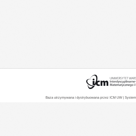
Baza utrzymywana i dystrybuowana przez
ICM UW
| System