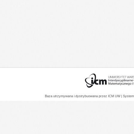
Baza utrzymywana i dystrybuowana przez
ICM UW
| System