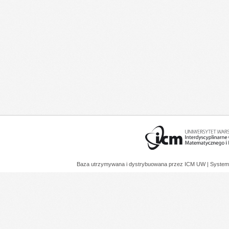
Baza utrzymywana i dystrybuowana przez
ICM UW
| System