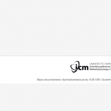
Baza utrzymywana i dystrybuowana przez
ICM UW
| System