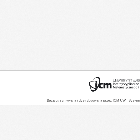
Baza utrzymywana i dystrybuowana przez
ICM UW
| System