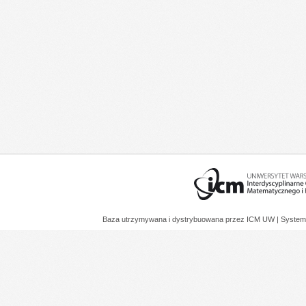
Baza utrzymywana i dystrybuowana przez
ICM UW
| System