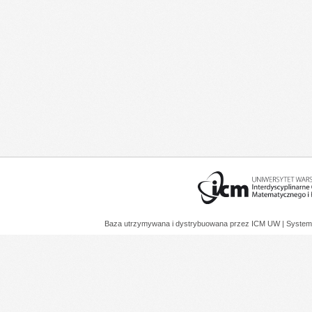
Baza utrzymywana i dystrybuowana przez
ICM UW
| System