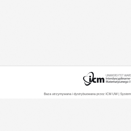
Baza utrzymywana i dystrybuowana przez
ICM UW
| System