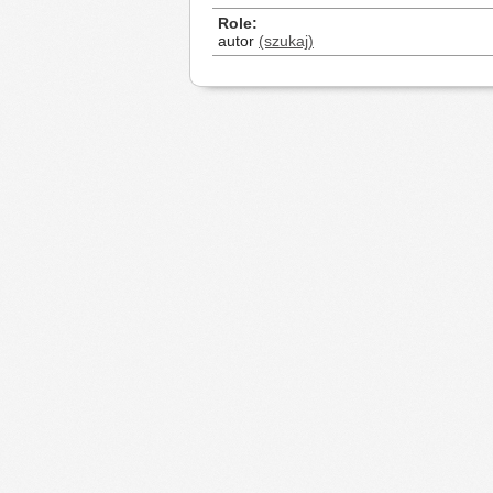
Role
autor
(szukaj)