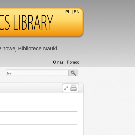
PL
|
EN
nowej Bibliotece Nauki.
O nas
Pomoc
test