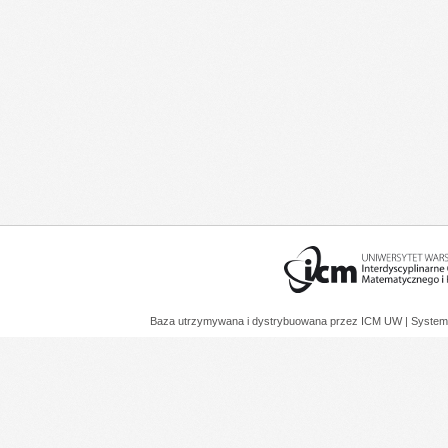
Baza utrzymywana i dystrybuowana przez
ICM UW
| System