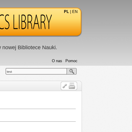
PL
|
EN
nowej Bibliotece Nauki.
O nas
Pomoc
test