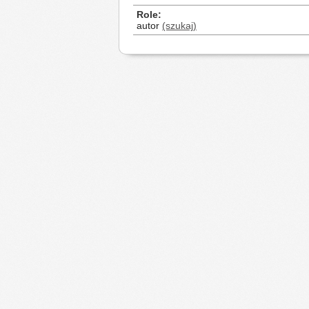
Role
autor
(szukaj)