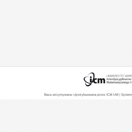
Baza utrzymywana i dystrybuowana przez
ICM UW
| System