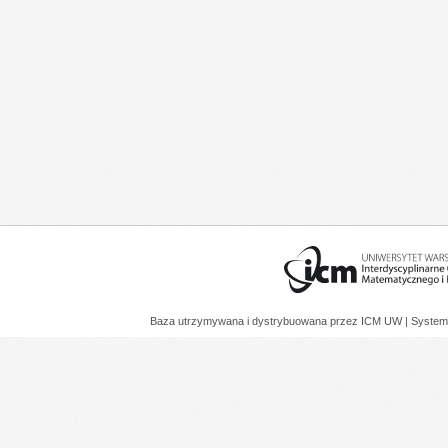
Baza utrzymywana i dystrybuowana przez
ICM UW
| System