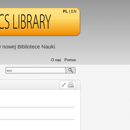
PL
|
EN
nowej Bibliotece Nauki.
O nas
Pomoc
test