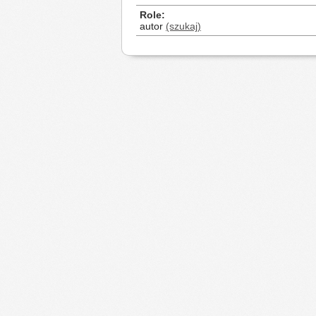
Role
autor
(szukaj)