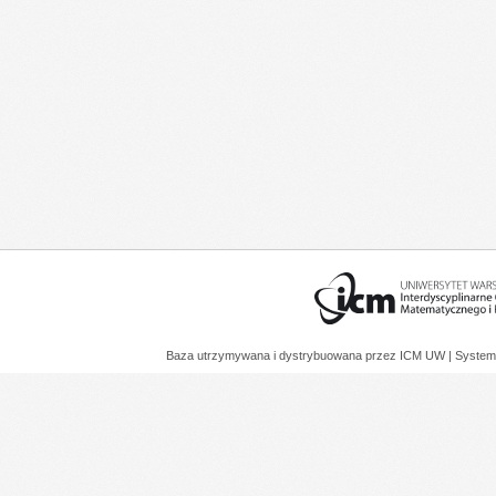
Baza utrzymywana i dystrybuowana przez
ICM UW
| System