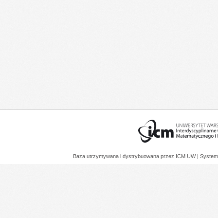
Baza utrzymywana i dystrybuowana przez
ICM UW
| System