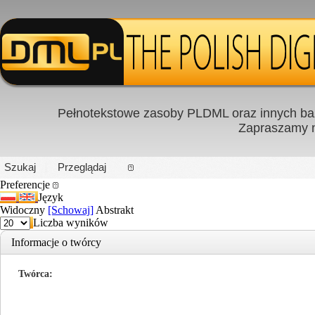
Pełnotekstowe zasoby PLDML oraz innych baz
Zapraszamy
PL
|
EN
Szukaj
Przeglądaj
Preferencje
Język
Widoczny
[Schowaj]
Abstrakt
Liczba wyników
Informacje o twórcy
Twórca