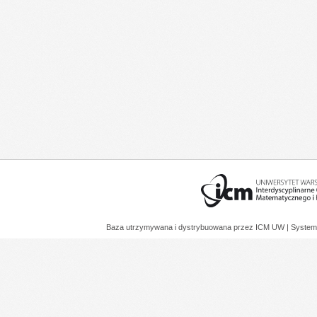
Baza utrzymywana i dystrybuowana przez
ICM UW
| System