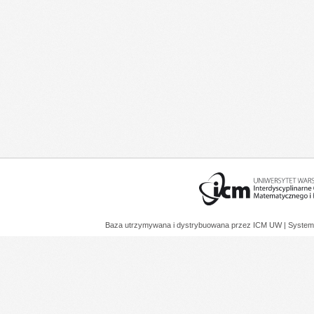
Baza utrzymywana i dystrybuowana przez
ICM UW
| System