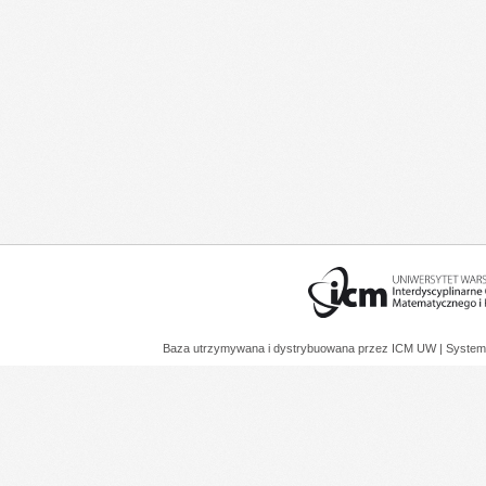
Baza utrzymywana i dystrybuowana przez
ICM UW
| System