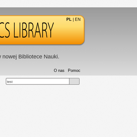
PL
|
EN
nowej Bibliotece Nauki.
O nas
Pomoc
test