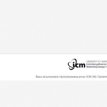
Baza utrzymywana i dystrybuowana przez
ICM UW
| System