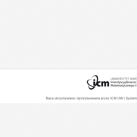
Baza utrzymywana i dystrybuowana przez
ICM UW
| System