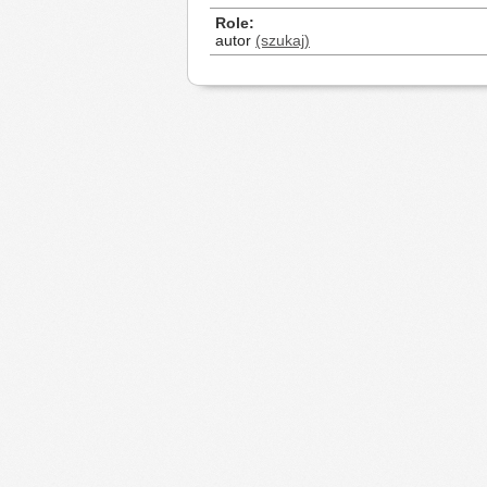
Role
autor
(szukaj)