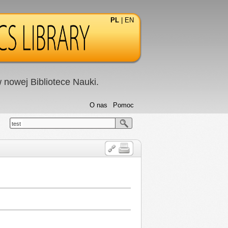
PL
|
EN
nowej Bibliotece Nauki.
O nas
Pomoc
test