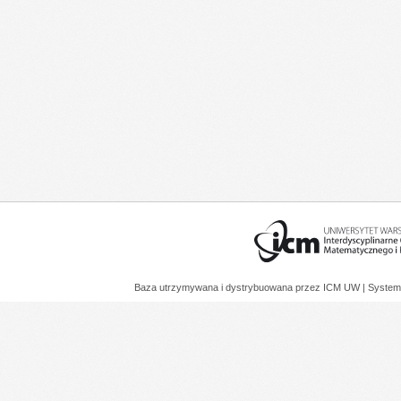
Baza utrzymywana i dystrybuowana przez
ICM UW
| System