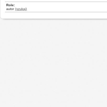
Role
autor
(szukaj)