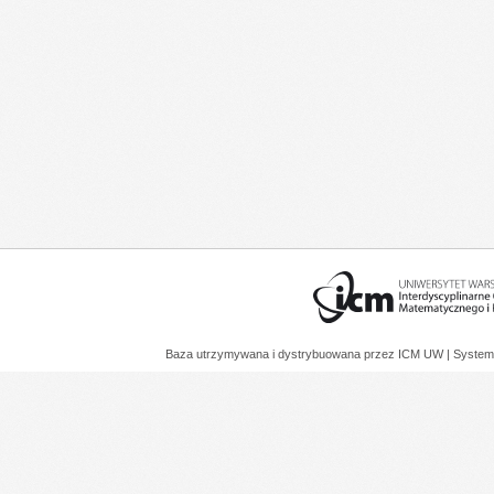
Baza utrzymywana i dystrybuowana przez
ICM UW
| System