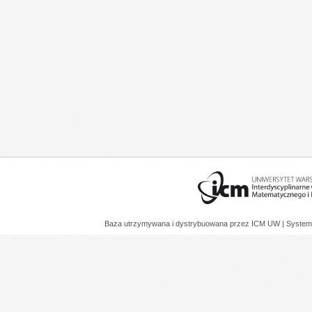
Baza utrzymywana i dystrybuowana przez
ICM UW
| System