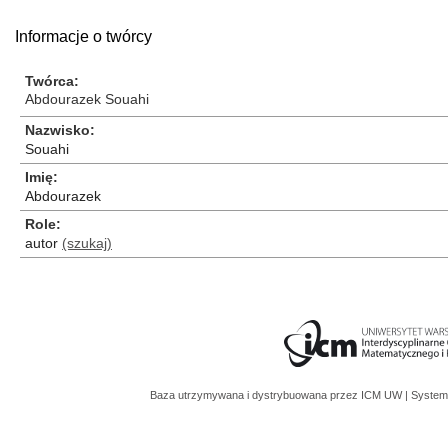
Informacje o twórcy
Twórca
Abdourazek Souahi
Nazwisko
Souahi
Imię
Abdourazek
Role
autor
(szukaj)
Baza utrzymywana i dystrybuowana przez
ICM UW
| System