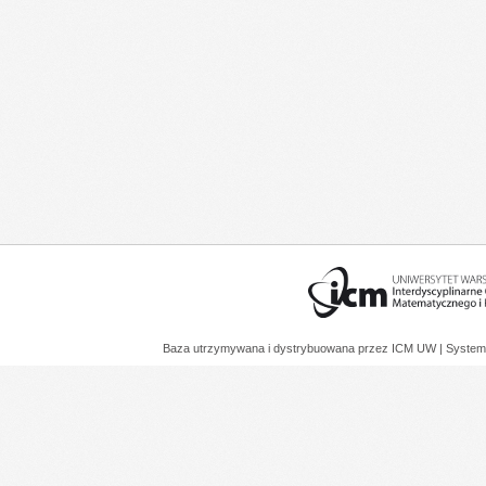
Baza utrzymywana i dystrybuowana przez
ICM UW
| System