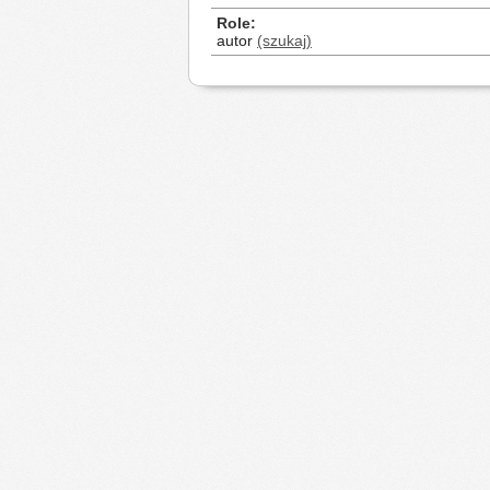
Role
autor
(szukaj)