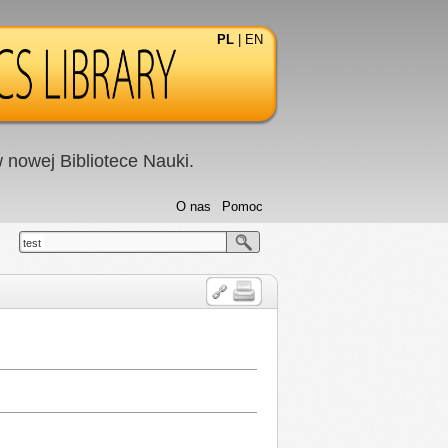
PL
|
EN
nowej Bibliotece Nauki.
O nas
Pomoc
test